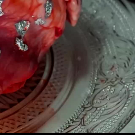
deo
spiele