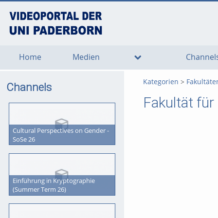
go
go
go
to
to
to
navigation
main
footer
content
Home
Medien
Channel
Kategorien
Fakultäte
Channels
Fakultät fü
Cultural Perspectives on Gender -
SoSe 26
Einführung in Kryptographie
(Summer Term 26)