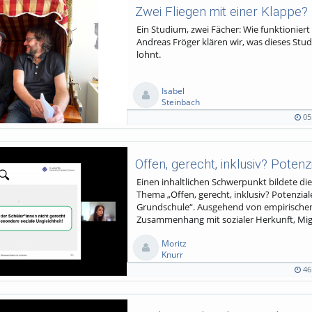
Ein Studium, zwei Fächer: Wie funktioniert
Andreas Fröger klären wir, was dieses St
lohnt.
Isabel
Steinbach
05
05:35
208
0
0
duration
views
Kommentare
likes
Einen inhaltlichen Schwerpunkt bildete d
Thema „Offen, gerecht, inklusiv? Potenzia
Grundschule“. Ausgehend von empirischen
Zusammenhang mit sozialer Herkunft, Migr
Moritz
Knurr
46
46:23
131
0
0
duration
views
Kommentare
likes