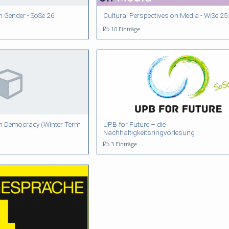
n Gender - SoSe 26
Cultural Perspectives on Media - WiSe 2
10 Einträge
on Democracy (Winter Term
UPB for Future – die
Nachhaltigkeitsringvorlesung
3 Einträge