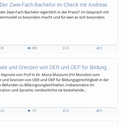
Zwei Fliegen mit einer Klappe? Der Zwei-Fach-Bachelor im Check mit Andreas Fröger
 der Zwei-Fach-Bachelor eigentlich in der Praxis? Im Gespräch mit
udienmodell so besonders macht und für wen es sich besonders
:35
208
0
0
Offen, gerecht, inklusiv? Potenziale und Grenzen von OER und OEP für Bildungsgerechtigkeit in der Grundschule
ie Keynote von Prof.‘in Dr. Mona Massumi (FH Münster) zum
le und Grenzen von OER und OEP für Bildungsgerechtigkeit in der
 Befunden zu Bildungsungleichheiten, insbesondere im
ation und Sprache, verdeutlichte sie bestehende...
:23
131
0
0