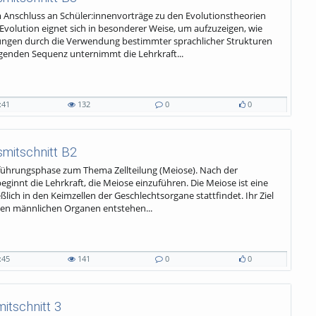
im Anschluss an Schüler:innenvorträge zu den Evolutionstheorien
volution eignet sich in besonderer Weise, um aufzuzeigen, wie
llungen durch die Verwendung bestimmter sprachlicher Strukturen
egenden Sequenz unternimmt die Lehrkraft...
:41
132
0
0
smitschnitt B2
inführungsphase zum Thema Zellteilung (Meiose). Nach der
nnt die Lehrkraft, die Meiose einzuführen. Die Meiose ist eine
eßlich in den Keimzellen der Geschlechtsorgane stattfindet. Ihr Ziel
 den männlichen Organen entstehen...
:45
141
0
0
itschnitt 3