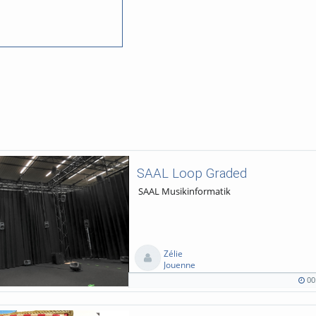
SAAL Loop Graded
SAAL Musikinformatik
Zélie
Jouenne
00
00:31
115
0
0
duration
views
Kommentare
likes