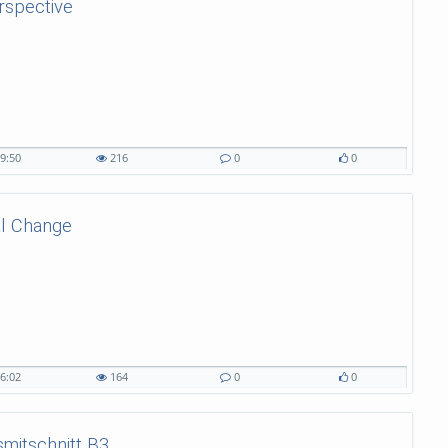
erspective
9:50
216
0
0
al Change
6:02
164
0
0
smitschnitt B3