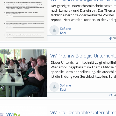
Der gezeigte Unterrichtsmitschnitt setzt 
nach Lamarck und Darwin ein. Das Thema E
fachlich überholte oder verkürzte Vorste
reproduziert werden können. In der vorli
Sofiane
Kaci
08
08:41
132
0
0
duration
views
Kommentare
likes
ViViPro.nrw Biologie Unterricht
Dieser Unterrichtsmitschnitt zeigt eine E
Wiederholungsphase zum Thema Mitose begi
spezielle Form der Zellteilung, die ausschli
ist die Bildung von Geschlechtszellen. Bei
Sofiane
Kaci
04
04:45
141
0
0
duration
views
Kommentare
likes
ViViPro Geschichte Unterrichtsm