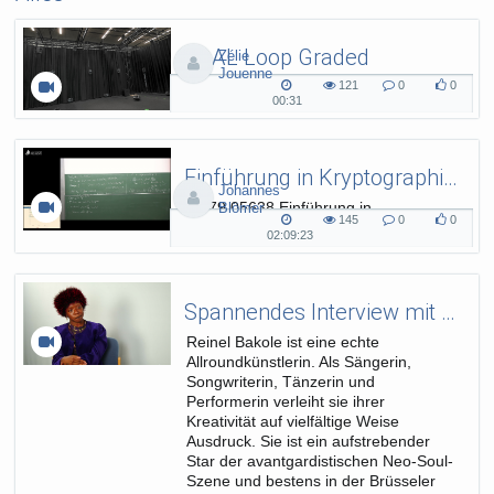
SAAL Loop Graded
Zélie
Jouenne
SAAL Musikinformatik
121
0
0
121
0
0
00:31
00:31
views
Kommentare
likes
duration
Einführung in Kryptographie (in English) 15
Johannes
L.079.05638 Einführung in
Blömer
145
0
0
Kryptographie (in English) - SoSe 26
145
0
0
02:09:23
02:09:23
views
Kommentare
likes
duration
Spannendes Interview mit der vielseitigen Künstlerin Reinel Bakole
Reinel Bakole ist eine echte
Allroundkünstlerin. Als Sängerin,
Songwriterin, Tänzerin und
Performerin verleiht sie ihrer
Kreativität auf vielfältige Weise
Ausdruck. Sie ist ein aufstrebender
Star der avantgardistischen Neo-Soul-
Szene und bestens in der Brüsseler