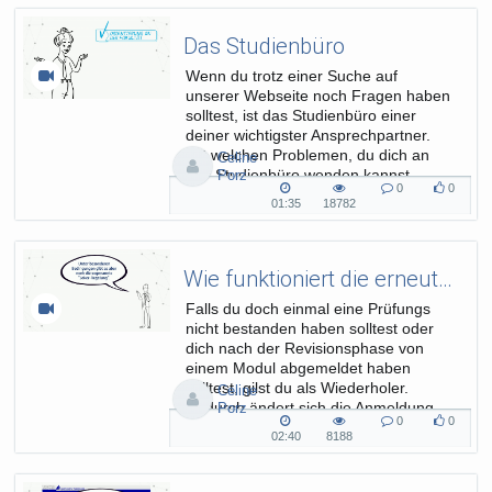
Das Studienbüro
Wenn du trotz einer Suche auf
unserer Webseite noch Fragen haben
solltest, ist das Studienbüro einer
deiner wichtigster Ansprechpartner.
Mit welchen Problemen, du dich an
Celine
das Studienbüro wenden kannst,
Porz
0
0
erfährst du hier.
0
0
01:35
18782
01:35
18782
Kommentare
likes
duration
views
Wie funktioniert die erneute Modul- und Prüfungsanmeldung?
Falls du doch einmal eine Prüfungs
nicht bestanden haben solltest oder
dich nach der Revisionsphase von
einem Modul abgemeldet haben
solltest, gilst du als Wiederholer.
Celine
Dadurch ändert sich die Anmeldung
Porz
0
0
leicht. Wie? Schau es dir hier an.
0
0
02:40
8188
02:40
8188
Kommentare
likes
duration
views