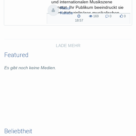
und internationalen Musikszene
vernetzt. Ihr Publikum beeindruckt sie
Resul
mit multidisziplinäres musikalischen
Karaca
169
0
0
Konzerten, in denen...
169
0
0
18:57
18:57
views
Kommentare
likes
duration
LADE MEHR
Featured
Es gibt noch keine Medien.
Beliebtheit