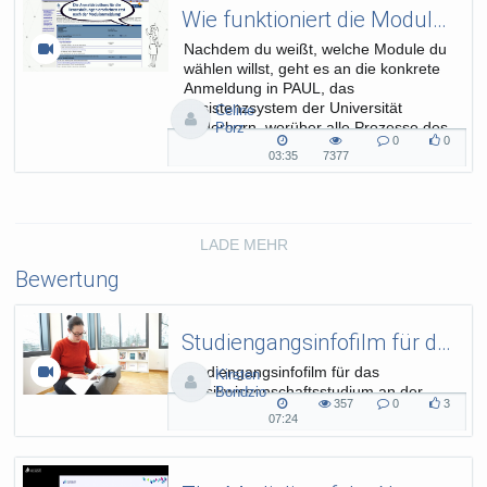
Wie funktioniert die Modulanmeldung?
Nachdem du weißt, welche Module du
wählen willst, geht es an die konkrete
Anmeldung in PAUL, das
Assistenzsystem der Universität
Celine
Paderborn, worüber alle Prozesse des
Porz
0
0
Studiums verwaltet werden.
0
0
03:35
7377
03:35
7377
Kommentare
likes
duration
views
LADE MEHR
Bewertung
Studiengangsinfofilm für das Musikwissenschaftsstudium an der Uni Paderborn
Studiengangsinfofilm für das
Kirsten
Musikwissenschaftsstudium an der
Bondzio
357
0
3
Uni Paderborn
357
0
3
07:24
07:24
views
Kommentare
likes
duration