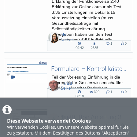
Erklärung der Funktionsweise 2:40
Erklärung zur Onlineklausur als Test
3:35 Einstellungen im Detail 6:15
Voraussetzung einstellen (muss
Gesundheitsabfrage mit
Selbstständigkeitserklärung
abgegeben haben um den Test
Iris
freizuschalten) 6:58 individuelle
Neiske
1
0
Nutzeränderung ...
1
0
09:42
2685
09:42
2685
Kommentare
likes
duration
views
Formulare – Kontrollkästchen
Teil der Vorlesung Einführung in die
Informatik für Geisteswissenschaftler
Harald
an der Universität Paderborn,
Selke
320
1
0
Sommersemester 2020.
320
1
0
08:18
08:18
views
Kommentare
likes
duration
BigBlueButton Anleitung 3
Sigrid
Diese Webseite verwendet Cookies
Richter
Eigene Folien einblenden
1
1
Wir verwenden Cookies, um unsere Website optimal für Sie
1
1
04:55
1721
zu gestalten. Mit dem Bestätigen des Buttons "Akzeptieren"
04:55
1721
Kommentare
likes