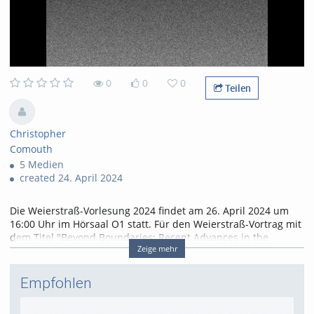
0
0
0
Teilen
Christopher
Comouth
5 Medien
created 24. April 2024
Die Weierstraß-Vorlesung 2024 findet am 26. April 2024 um
16:00 Uhr im Hörsaal O1 statt. Für den Weierstraß-Vortrag mit
dem Titel "Beyond Boundaries: Recent Advances in the
Zeige mehr
Obstacle Problem" konnten wir Prof. Dr. Alessio Figalli (ETH
Zürich) gewinnen. Figalli wurde 2018 die Fields-Medaille
verliehen, der „Nobelpreis der Mathematik“.
Empfohlen
Kategorien:
Veranstaltungen
,
Tags:
weierstraß
Studium und Lehre
,
Fakultät