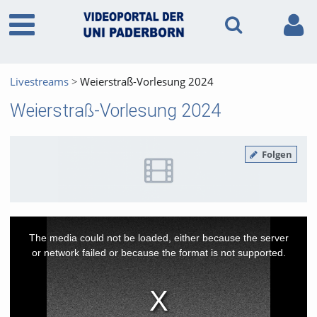
Livestreams
Weierstraß-Vorlesung 2024
Weierstraß-Vorlesung 2024
Folgen
This
is
a
The media could not be loaded, either because the server
modal
window.
or network failed or because the format is not supported.