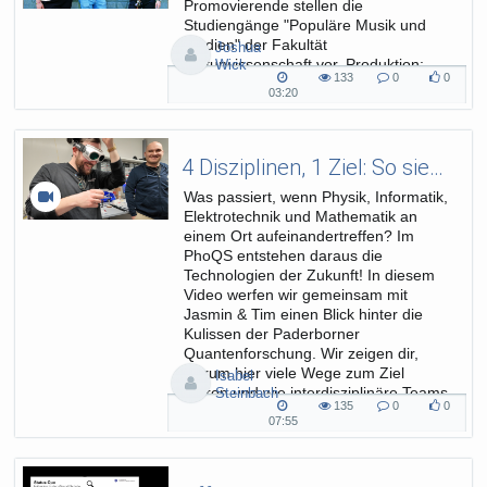
Promovierende stellen die
Studiengänge "Populäre Musik und
Medien" der Fakultät
Joshua
Kulturwissenschaft vor. Produktion:
Wick
133
0
0
ZIM
133
0
0
03:20
03:20
views
Kommentare
likes
duration
4 Disziplinen, 1 Ziel: So sieht Spitzenforschung im PhoQS aus
Was passiert, wenn Physik, Informatik,
Elektrotechnik und Mathematik an
einem Ort aufeinandertreffen? Im
PhoQS entstehen daraus die
Technologien der Zukunft! In diesem
Video werfen wir gemeinsam mit
Jasmin & Tim einen Blick hinter die
Kulissen der Paderborner
Quantenforschung. Wir zeigen dir,
warum hier viele Wege zum Ziel
Isabel
führen und wie interdisziplinäre Teams
Steinbach
135
0
0
gemeinsam an Lösungen für...
135
0
0
07:55
07:55
views
Kommentare
likes
duration