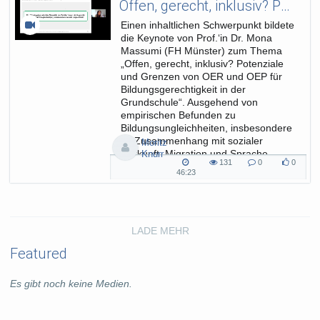
Offen, gerecht, inklusiv? Potenziale und Grenzen von OER und OEP für Bildungsgerechtigkeit in der Grundschule
Einen inhaltlichen Schwerpunkt bildete
die Keynote von Prof.‘in Dr. Mona
Massumi (FH Münster) zum Thema
„Offen, gerecht, inklusiv? Potenziale
und Grenzen von OER und OEP für
Bildungsgerechtigkeit in der
Grundschule“. Ausgehend von
empirischen Befunden zu
Bildungsungleichheiten, insbesondere
im Zusammenhang mit sozialer
Moritz
Herkunft, Migration und Sprache,
Knurr
131
0
0
verdeutlichte sie bestehende...
131
0
0
46:23
46:23
views
Kommentare
likes
duration
LADE MEHR
Featured
Es gibt noch keine Medien.