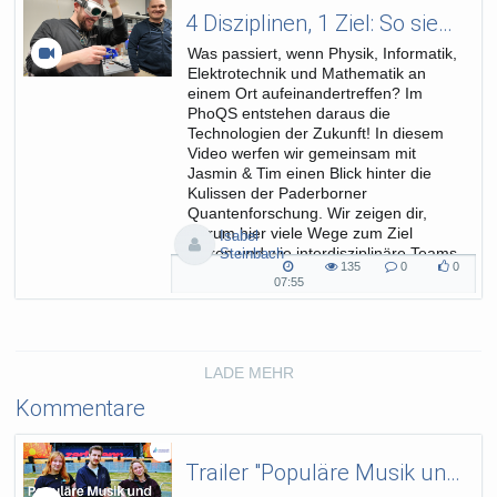
4 Disziplinen, 1 Ziel: So sieht Spitzenforschung im PhoQS aus
Was passiert, wenn Physik, Informatik,
Elektrotechnik und Mathematik an
einem Ort aufeinandertreffen? Im
PhoQS entstehen daraus die
Technologien der Zukunft! In diesem
Video werfen wir gemeinsam mit
Jasmin & Tim einen Blick hinter die
Kulissen der Paderborner
Quantenforschung. Wir zeigen dir,
warum hier viele Wege zum Ziel
Isabel
führen und wie interdisziplinäre Teams
Steinbach
135
0
0
gemeinsam an Lösungen für...
135
0
0
07:55
07:55
views
Kommentare
likes
duration
LADE MEHR
Kommentare
Trailer "Populäre Musik und Medien"