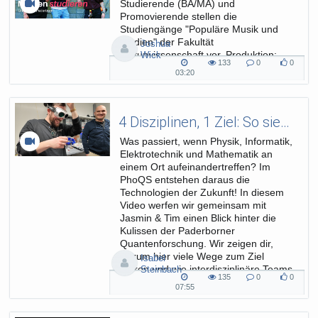
Studierende (BA/MA) und
Promovierende stellen die
Studiengänge "Populäre Musik und
Medien" der Fakultät
Joshua
Kulturwissenschaft vor. Produktion:
Wick
133
0
0
ZIM
133
0
0
03:20
03:20
views
Kommentare
likes
duration
4 Disziplinen, 1 Ziel: So sieht Spitzenforschung im PhoQS aus
Was passiert, wenn Physik, Informatik,
Elektrotechnik und Mathematik an
einem Ort aufeinandertreffen? Im
PhoQS entstehen daraus die
Technologien der Zukunft! In diesem
Video werfen wir gemeinsam mit
Jasmin & Tim einen Blick hinter die
Kulissen der Paderborner
Quantenforschung. Wir zeigen dir,
warum hier viele Wege zum Ziel
Isabel
führen und wie interdisziplinäre Teams
Steinbach
135
0
0
gemeinsam an Lösungen für...
135
0
0
07:55
07:55
views
Kommentare
likes
duration