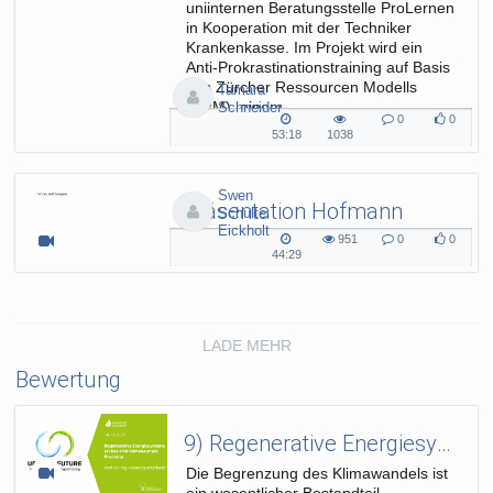
uniinternen Beratungsstelle ProLernen
in Kooperation mit der Techniker
Krankenkasse. Im Projekt wird ein
Anti-Prokrastinationstraining auf Basis
des Zürcher Ressourcen Modells
Tamara
(ZRM), einem
Schneider
0
0
ressourcenorientierten...
0
0
53:18
1038
53:18
1038
Kommentare
likes
duration
views
Swen
Präsentation Hofmann
Schulte
Eickholt
Präsentation Hofmann
951
0
0
951
0
0
44:29
44:29
views
Kommentare
likes
duration
LADE MEHR
Bewertung
9) Regenerative Energiesysteme als Basis für klimaneutrale Produkte
Die Begrenzung des Klimawandels ist