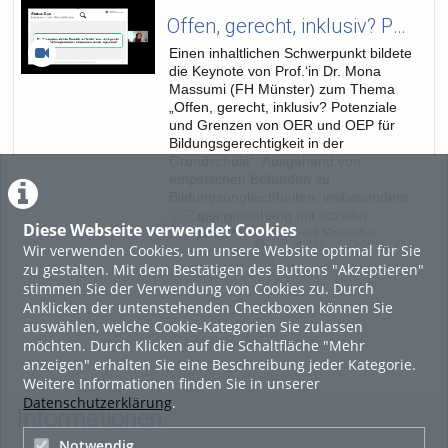
Offen, gerecht, inklusiv? Potenziale und Grenzen von OER und OEP für Bildungsgerechtigkeit in der Grundschule
Einen inhaltlichen Schwerpunkt bildete
die Keynote von Prof.‘in Dr. Mona
Massumi (FH Münster) zum Thema
„Offen, gerecht, inklusiv? Potenziale
und Grenzen von OER und OEP für
Bildungsgerechtigkeit in der
Grundschule“. Ausgehend von
empirischen Befunden zu
Bildungsungleichheiten, insbesondere
im Zusammenhang mit sozialer
Moritz
Diese Webseite verwendet Cookies
Herkunft, Migration und Sprache,
Knurr
131
0
0
Wir verwenden Cookies, um unsere Website optimal für Sie
verdeutlichte sie bestehende...
131
0
0
46:23
zu gestalten. Mit dem Bestätigen des Buttons "Akzeptieren"
46:23
views
Kommentare
likes
stimmen Sie der Verwendung von Cookies zu. Durch
duration
Anklicken der untenstehenden Checkboxen können Sie
auswählen, welche Cookie-Kategorien Sie zulassen
LADE MEHR
möchten. Durch Klicken auf die Schaltfläche "Mehr
anzeigen" erhalten Sie eine Beschreibung jeder Kategorie.
Weitere Informationen finden Sie in unserer
Datenschutzerklärung
.
Informationen
Notwendig