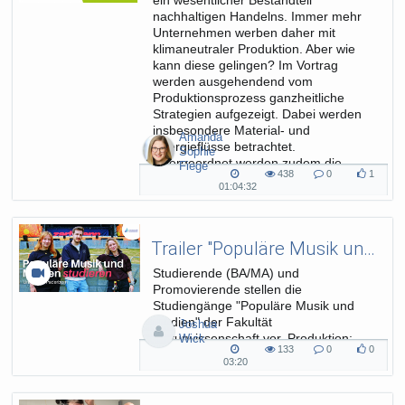
ein wesentlicher Bestandteil
nachhaltigen Handelns. Immer mehr
Unternehmen werben daher mit
klimaneutraler Produktion. Aber wie
kann diese gelingen? Im Vortrag
werden ausgehendend vom
Produktionsprozess ganzheitliche
Strategien aufgezeigt. Dabei werden
insbesondere Material- und
Amanda
Energieflüsse betrachtet.
Sophie
Übergeordnet werden zudem die
Fiege
438
0
1
Rolle der Energiewende...
438
0
1
01:04:32
01:04:32
views
Kommentare
likes
duration
Trailer "Populäre Musik und Medien"
Studierende (BA/MA) und
Promovierende stellen die
Studiengänge "Populäre Musik und
Medien" der Fakultät
Joshua
Kulturwissenschaft vor. Produktion:
Wick
133
0
0
ZIM
133
0
0
03:20
03:20
views
Kommentare
likes
duration