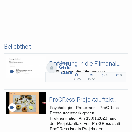
Beliebtheit
Einführung in die Filmanalyse (Hofmann)
Swen
Schulte
Einführung in die Filmanalyse
Eickholt
0
0
(Hofmann)
0
0
39:25
1572
39:25
1572
Kommentare
likes
duration
views
ProGRess-Projektauftakt mit ZRM-Erfinderin Dr. Maja Storch
Psychologie - ProLernen - ProGRess -
Ressourcenstark gegen
Prokrastination Am 19.01.2023 fand
der Projektauftakt von ProGRess statt.
ProGRess ist ein Projekt der