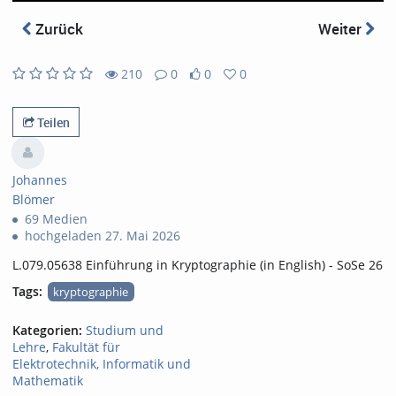
abs
Zurück
Weiter
210
0
0
0
0
0
210
0
likes
favorites
views
Kommentare
Teilen
Johannes
Blömer
69 Medien
hochgeladen 27. Mai 2026
L.079.05638 Einführung in Kryptographie (in English) - SoSe 26
Tags:
kryptographie
Kategorien:
Studium und
Lehre
,
Fakultät für
Elektrotechnik, Informatik und
Mathematik