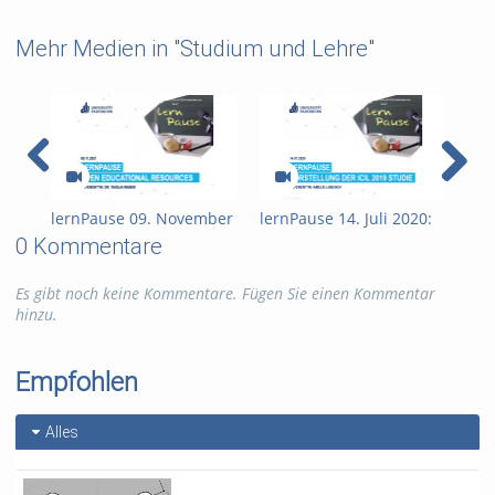
Mehr Medien in "Studium und Lehre"
lernPause 09. November
lernPause 14. Juli 2020:
ler
2021: Open Educational
Vorstellung der ICILS
202
0 Kommentare
Resources (OER)
2019: Studie zur
Ler
Medienkompetenz von
PAN
Es gibt noch keine Kommentare. Fügen Sie einen Kommentar
Schülerinnen und
hinzu.
Schülern
Empfohlen
Alles