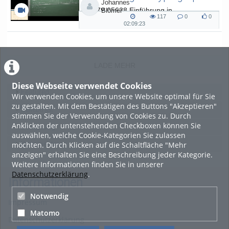
Johannes
L.079.05638 Einführung in
Blömer
117
0
0
Kryptographie (in English) - SoSe 26
117
0
0
02:09:23
02:09:23
views
Kommentare
likes
duration
LADE MEHR
Diese Webseite verwendet Cookies
Featured
Wir verwenden Cookies, um unsere Website optimal für Sie
zu gestalten. Mit dem Bestätigen des Buttons "Akzeptieren"
Beliebtheit
stimmen Sie der Verwendung von Cookies zu. Durch
Anklicken der untenstehenden Checkboxen können Sie
Bewertung
auswählen, welche Cookie-Kategorien Sie zulassen
möchten. Durch Klicken auf die Schaltfläche "Mehr
Kommentare
anzeigen" erhalten Sie eine Beschreibung jeder Kategorie.
Weitere Informationen finden Sie in unserer
Datenschutzerklärung
.
Informationen
Notwendig
Impressum
Matomo
Datenschutzerklärung