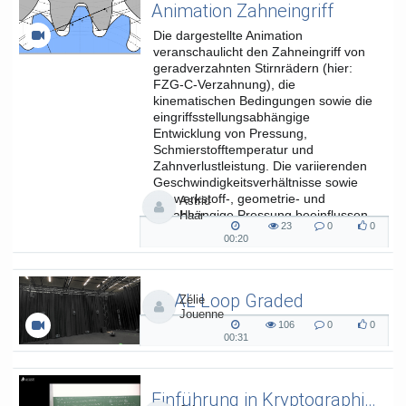
Animation Zahneingriff
Die dargestellte Animation
veranschaulicht den Zahneingriff von
geradverzahnten Stirnrädern (hier:
FZG-C-Verzahnung), die
kinematischen Bedingungen sowie die
eingriffsstellungsabhängige
Entwicklung von Pressung,
Schmierstofftemperatur und
Zahnverlustleistung. Die variierenden
Geschwindigkeitsverhältnisse sowie
die werkstoff-, geometrie- und
Astrid
lastabhängige Pressung beeinflussen
Haar
23
0
0
die...
23
0
0
00:20
00:20
views
Kommentare
likes
duration
SAAL Loop Graded
Zélie
Jouenne
SAAL Musikinformatik
106
0
0
106
0
0
00:31
00:31
views
Kommentare
likes
duration
Einführung in Kryptographie (in English) 15