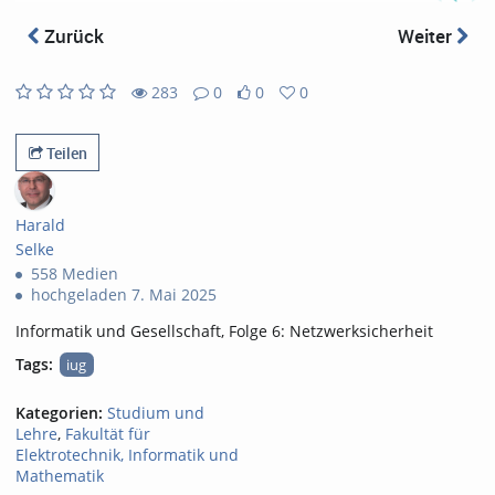
abs
Zurück
Weiter
283
0
0
0
0
0
283
0
likes
favorites
views
Kommentare
Teilen
Harald
Selke
558 Medien
hochgeladen 7. Mai 2025
Informatik und Gesellschaft, Folge 6: Netzwerksicherheit
Tags:
iug
Kategorien:
Studium und
Lehre
,
Fakultät für
Elektrotechnik, Informatik und
Mathematik