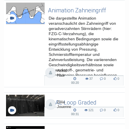
Animation Zahneingriff
Die dargestellte Animation
veranschaulicht den Zahneingriff von
geradverzahnten Stirnrädern (hier:
FZG-C-Verzahnung), die
kinematischen Bedingungen sowie die
eingriffsstellungsabhängige
Entwicklung von Pressung,
Schmierstofftemperatur und
Zahnverlustleistung. Die variierenden
Geschwindigkeitsverhältnisse sowie
die werkstoff-, geometrie- und
Astrid
lastabhängige Pressung beeinflussen
Haar
37
0
0
die...
37
0
0
00:20
00:20
views
Kommentare
likes
duration
SAAL Loop Graded
Zélie
Jouenne
SAAL Musikinformatik
121
0
0
121
0
0
00:31
00:31
views
Kommentare
likes
duration