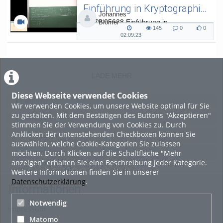
Einführung in Kryptographie (in English) 15
Johannes
L.079.05638 Einführung in
Blömer
145
0
0
Kryptographie (in English) - SoSe 26
145
0
0
02:09:23
02:09:23
views
Kommentare
likes
duration
LADE MEHR
Diese Webseite verwendet Cookies
Featured
Wir verwenden Cookies, um unsere Website optimal für Sie
zu gestalten. Mit dem Bestätigen des Buttons "Akzeptieren"
Beliebtheit
stimmen Sie der Verwendung von Cookies zu. Durch
Anklicken der untenstehenden Checkboxen können Sie
Bewertung
auswählen, welche Cookie-Kategorien Sie zulassen
möchten. Durch Klicken auf die Schaltfläche "Mehr
Kommentare
anzeigen" erhalten Sie eine Beschreibung jeder Kategorie.
Weitere Informationen finden Sie in unserer
Datenschutzerklärung
.
Informationen
Notwendig
Impressum
Matomo