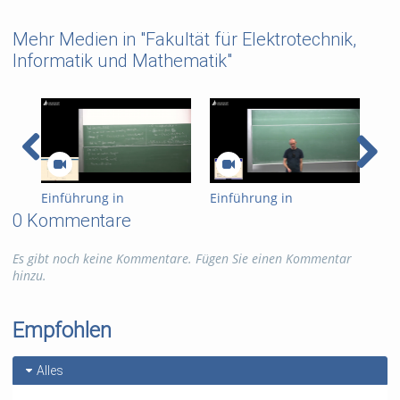
Mehr Medien in "Fakultät für Elektrotechnik,
Informatik und Mathematik"
Einführung in
Einführung in
Ein
Kryptographie (in
Kryptographie (in
Kry
0 Kommentare
English) 15
English) 14
Eng
Es gibt noch keine Kommentare. Fügen Sie einen Kommentar
hinzu.
Empfohlen
Alles