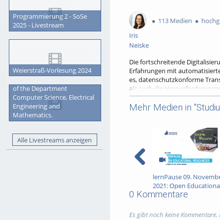
0
1
382
0
likes
favorites
Programmierung 2 - SoSe
views
Kommentare
113 Medien
hochge
2025 - Livestream
Iris
Neiske
Die fortschreitende Digitalisi
Weierstraß-Vorlesung 2024
Erfahrungen mit automatisierter
es, datenschutzkonforme Transk
Graduation Ceremony 2023
als auch die Herausforderungen
of the Department
Lehre) zu geben.
Computer Science, Electrical
Engineering and
Mehr Medien in "Studi
Der Vortrag wird einen Überbl
Mathematics.
soziologische/sozialwissenscha
Referentin: Rebecca Schmidt
Alle Livestreams anzeigen
Tags:
lernpause; ki; künstliche i
Kategorien:
Veranstaltungen
,
lernPause 09. Novemb
2021: Open Educationa
0 Kommentare
Resources (OER)
Es gibt noch keine Kommentare.