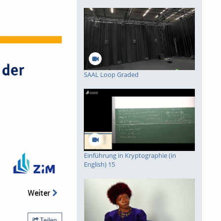
deo
SAAL Loop Graded
piele
Einführung in Kryptographie (in
English) 15
Weiter
Teilen