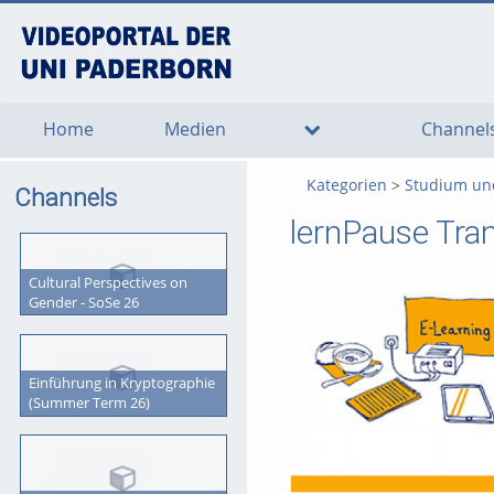
go
go
go
to
to
to
navigation
main
footer
content
Home
Medien
Channel
Kategorien
Studium un
Channels
lernPause Tra
Cultural Perspectives on
Gender - SoSe 26
Einführung in Kryptographie
(Summer Term 26)