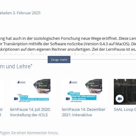
laden 3. Februar 2025
erung hat auch in der soziologischen Forschung neue Wege eröffnet. Diese Le
 Transkription mithilfe der Software noScribe (Version 0.4.3 auf MacOS). Di
riptionen auf dem eigenen Rechner anzufertigen. Ziel der LernPause ist es,
 der Nutzung aufzuzeigen und Hinweise für eine reflexive Verwendung diese
Zeige mehr
um und Lehre"
ick über die Nutzungsmöglichkeiten und den praktischen Umgang mit der So
ftliche Forschung mit Interview-Daten, sowie erste Impulse für die Methode
ntelligenz; transskription
Sonstiges
,
Studium und Lehre
er
lernPause 14. Juli 2020:
lernPause 14. Dezember
SAAL Loop 
l
Vorstellung der ICILS
2021: Interaktive
2019: Studie zur
Lernlandkarten in
Medienkompetenz von
PANDA (Moodle)
Schülerinnen und
 Fügen Sie einen Kommentar hinzu.