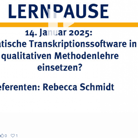
Vi
abs
0
1