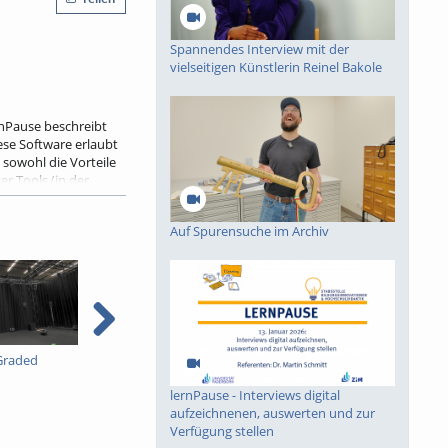
Spannendes Interview mit der
vielseitigen Künstlerin Reinel Bakole
rnPause beschreibt
ese Software erlaubt
 sowohl die Vorteile
r Tools (in der
ftware für
Auf Spurensuche im Archiv
nlehre geben.
Graded
Einführung in
Spannendes Interview
Kryptographie (in
mit der vielseitigen
lernPause - Interviews digital
English) 15
Künstlerin Reinel Bakole
aufzeichnenen, auswerten und zur
Verfügung stellen