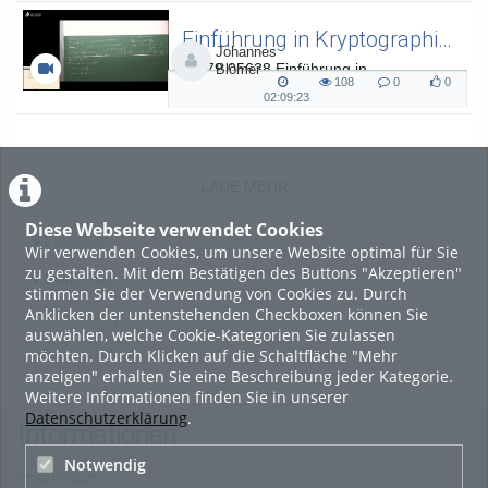
Einführung in Kryptographie (in English) 15
Johannes
L.079.05638 Einführung in
Blömer
108
0
0
Kryptographie (in English) - SoSe 26
108
0
0
02:09:23
02:09:23
views
Kommentare
likes
duration
LADE MEHR
Diese Webseite verwendet Cookies
Featured
Wir verwenden Cookies, um unsere Website optimal für Sie
zu gestalten. Mit dem Bestätigen des Buttons "Akzeptieren"
Beliebtheit
stimmen Sie der Verwendung von Cookies zu. Durch
Anklicken der untenstehenden Checkboxen können Sie
Bewertung
auswählen, welche Cookie-Kategorien Sie zulassen
möchten. Durch Klicken auf die Schaltfläche "Mehr
Kommentare
anzeigen" erhalten Sie eine Beschreibung jeder Kategorie.
Weitere Informationen finden Sie in unserer
Datenschutzerklärung
.
Informationen
Notwendig
Impressum