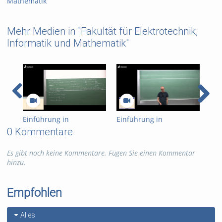
Mathematik
Mehr Medien in "Fakultät für Elektrotechnik,
Informatik und Mathematik"
Einführung in
Einführung in
Ein
Kryptographie (in
Kryptographie (in
Kry
0 Kommentare
English) 15
English) 14
Eng
Es gibt noch keine Kommentare. Fügen Sie einen Kommentar
hinzu.
Empfohlen
Alles