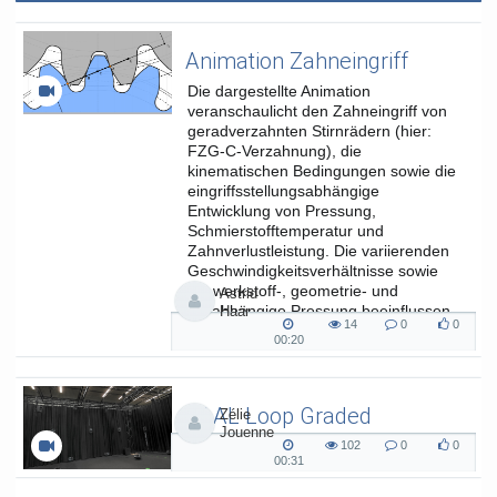
Animation Zahneingriff
Die dargestellte Animation
veranschaulicht den Zahneingriff von
geradverzahnten Stirnrädern (hier:
FZG-C-Verzahnung), die
kinematischen Bedingungen sowie die
eingriffsstellungsabhängige
Entwicklung von Pressung,
Schmierstofftemperatur und
Zahnverlustleistung. Die variierenden
Geschwindigkeitsverhältnisse sowie
die werkstoff-, geometrie- und
Astrid
lastabhängige Pressung beeinflussen
Haar
14
0
0
die...
14
0
0
00:20
00:20
views
Kommentare
likes
duration
SAAL Loop Graded
Zélie
Jouenne
SAAL Musikinformatik
102
0
0
102
0
0
00:31
00:31
views
Kommentare
likes
duration