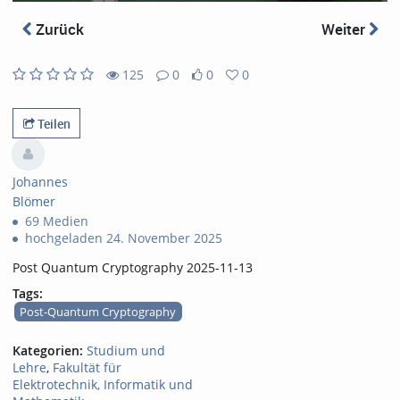
abs
Zurück
Weiter
125
0
0
0
0
0
125
0
likes
favorites
views
Kommentare
Teilen
Johannes
Blömer
69 Medien
hochgeladen 24. November 2025
Post Quantum Cryptography 2025-11-13
Tags:
Post-Quantum Cryptography
Kategorien:
Studium und
Lehre
,
Fakultät für
Elektrotechnik, Informatik und