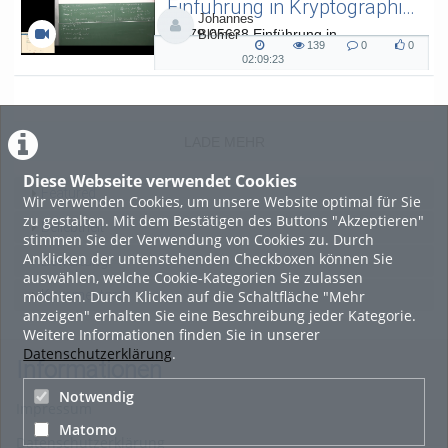
Einführung in Kryptographie (in English) 15
Johannes
L.079.05638 Einführung in
Blömer
139
0
0
Kryptographie (in English) - SoSe 26
139
0
0
02:09:23
02:09:23
views
Kommentare
likes
duration
LADE MEHR
Diese Webseite verwendet Cookies
Featured
Wir verwenden Cookies, um unsere Website optimal für Sie
zu gestalten. Mit dem Bestätigen des Buttons "Akzeptieren"
Beliebtheit
stimmen Sie der Verwendung von Cookies zu. Durch
Anklicken der untenstehenden Checkboxen können Sie
Bewertung
auswählen, welche Cookie-Kategorien Sie zulassen
möchten. Durch Klicken auf die Schaltfläche "Mehr
Kommentare
anzeigen" erhalten Sie eine Beschreibung jeder Kategorie.
Weitere Informationen finden Sie in unserer
Datenschutzerklärung
.
Informationen
Notwendig
Impressum
Matomo
Datenschutzerklärung