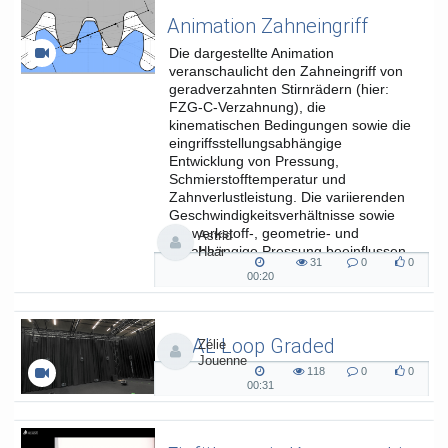
Animation Zahneingriff
Die dargestellte Animation
veranschaulicht den Zahneingriff von
geradverzahnten Stirnrädern (hier:
FZG-C-Verzahnung), die
kinematischen Bedingungen sowie die
eingriffsstellungsabhängige
Entwicklung von Pressung,
Schmierstofftemperatur und
Zahnverlustleistung. Die variierenden
Geschwindigkeitsverhältnisse sowie
die werkstoff-, geometrie- und
Astrid
lastabhängige Pressung beeinflussen
Haar
31
0
0
die...
31
0
0
00:20
00:20
views
Kommentare
likes
duration
SAAL Loop Graded
Zélie
Jouenne
SAAL Musikinformatik
118
0
0
118
0
0
00:31
00:31
views
Kommentare
likes
duration