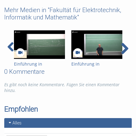
Mehr Medien in "Fakultät für Elektrotechnik,
Informatik und Mathematik"
Einführung in
Einführung in
Ein
Kryptographie (in
Kryptographie (in
Kry
0 Kommentare
English) 15
English) 14
Eng
Es gibt noch keine Kommentare. Fügen Sie einen Kommentar
hinzu.
Empfohlen
Alles