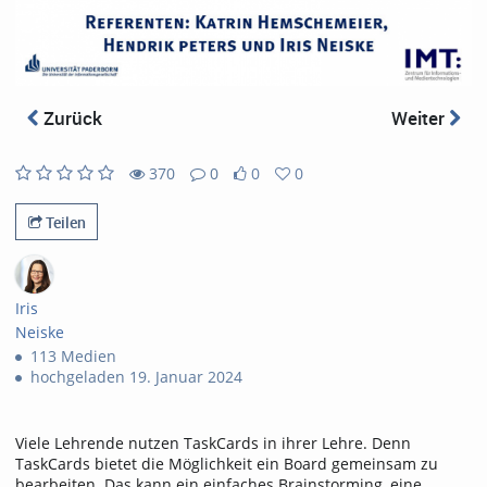
abs
Zurück
Weiter
370
0
0
0
370
0
0
0
views
Kommentare
likes
favorites
Teilen
Iris
Neiske
113 Medien
hochgeladen 19. Januar 2024
Viele Lehrende nutzen TaskCards in ihrer Lehre. Denn
TaskCards bietet die Möglichkeit ein Board gemeinsam zu
bearbeiten. Das kann ein einfaches Brainstorming, eine