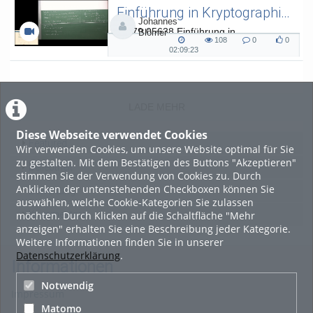
Einführung in Kryptographie (in English) 15
Johannes
L.079.05638 Einführung in
Blömer
108
0
0
Kryptographie (in English) - SoSe 26
108
0
0
02:09:23
02:09:23
views
Kommentare
likes
duration
LADE MEHR
Diese Webseite verwendet Cookies
Featured
Wir verwenden Cookies, um unsere Website optimal für Sie
zu gestalten. Mit dem Bestätigen des Buttons "Akzeptieren"
Beliebtheit
stimmen Sie der Verwendung von Cookies zu. Durch
Anklicken der untenstehenden Checkboxen können Sie
Bewertung
auswählen, welche Cookie-Kategorien Sie zulassen
möchten. Durch Klicken auf die Schaltfläche "Mehr
Kommentare
anzeigen" erhalten Sie eine Beschreibung jeder Kategorie.
Weitere Informationen finden Sie in unserer
Datenschutzerklärung
.
Informationen
Notwendig
Impressum
Matomo