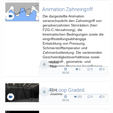
Animation Zahneingriff
Die dargestellte Animation
veranschaulicht den Zahneingriff von
geradverzahnten Stirnrädern (hier:
FZG-C-Verzahnung), die
kinematischen Bedingungen sowie die
eingriffsstellungsabhängige
Entwicklung von Pressung,
Schmierstofftemperatur und
Zahnverlustleistung. Die variierenden
Geschwindigkeitsverhältnisse sowie
die werkstoff-, geometrie- und
Astrid
lastabhängige Pressung beeinflussen
Haar
1
0
0
die...
1
0
0
00:20
00:20
views
Kommentare
likes
duration
SAAL Loop Graded
Zélie
Jouenne
SAAL Musikinformatik
101
0
0
101
0
0
00:31
00:31
views
Kommentare
likes
duration