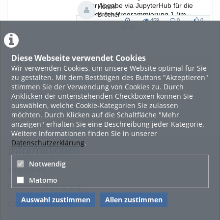
ihrer Abgabe via JupyterHub für die
Henrik
Vorlesung Programmierung 1 (im
Bröcher
459
0
0
Wintersemester 24/25).
459
0
0
06:31
06:31
views
Kommentare
likes
duration
Diese Webseite verwendet Cookies
Featured
Wir verwenden Cookies, um unsere Website optimal für Sie
zu gestalten. Mit dem Bestätigen des Buttons "Akzeptieren"
Beliebtheit
stimmen Sie der Verwendung von Cookies zu. Durch
Anklicken der untenstehenden Checkboxen können Sie
Bewertung
auswählen, welche Cookie-Kategorien Sie zulassen
Kommentare
möchten. Durch Klicken auf die Schaltfläche "Mehr
anzeigen" erhalten Sie eine Beschreibung jeder Kategorie.
Weitere Informationen finden Sie in unserer
Datenschutzerklärung
.
Informationen
Notwendig
Impressum
Matomo
Datenschutzerklärung
Auswahl zustimmen
Allen zustimmen
Cookie-Zustimmung