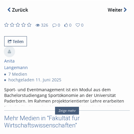
abs
Zurück
Weiter
326
0
0
0
0
0
326
0
likes
favorites
views
Kommentare
Teilen
Anita
Langemann
7 Medien
hochgeladen 11. Juni 2025
Sport- und Eventmanagement ist ein Modul aus dem
Bachelorstudiengang Sportökonomie an der Universität
Paderborn. Im Rahmen projektorientierter Lehre erarbeiten
sich die Studierenden hier nicht nur theoretisches Wissen,
Zeige mehr
sondern lernen auch, dieses Wissen direkt in der Praxis
Mehr Medien in "Fakultät für
anzuwenden. Dazu wurde das Projekt UPB meets Osterlauf
ins Leben gerufen. Hierbei handelt es sich um eine
Wirtschaftswissenschaften"
Kooperation der Universität Paderborn mit Grün Weiß