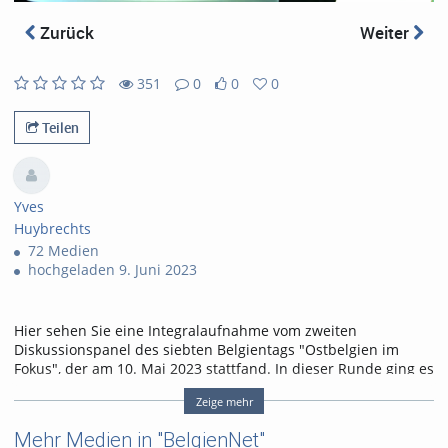
abs
Zurück
Weiter
351
0
0
0
351
0
0
0
views
Kommentare
likes
favorites
Teilen
Yves
Huybrechts
72 Medien
hochgeladen 9. Juni 2023
Hier sehen Sie eine Integralaufnahme vom zweiten
Diskussionspanel des siebten Belgientags "Ostbelgien im
Fokus", der am 10. Mai 2023 stattfand. In dieser Runde ging es
um den BeNeLux-Raum und den grenzüberschreitenden
Zeige mehr
Alltag der Menschen, die z.B. von Ostbelgien, Flandern,
Wallonien, den Niederlanden nach Nordrhein-Westfalen oder
Mehr Medien in "BelgienNet"
umgekehrt pendeln, innerhalb dieser Grenzräume umziehen,