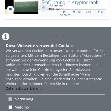
Einführung in Kryptographie (in English) 15
Johannes
L.079.05638 Einführung in
Blömer
110
0
0
Kryptographie (in English) - SoSe 26
110
0
0
02:09:23
02:09:23
views
Kommentare
likes
duration
LADE MEHR
Diese Webseite verwendet Cookies
Featured
Wir verwenden Cookies, um unsere Website optimal für Sie
zu gestalten. Mit dem Bestätigen des Buttons "Akzeptieren"
Beliebtheit
stimmen Sie der Verwendung von Cookies zu. Durch
Anklicken der untenstehenden Checkboxen können Sie
Bewertung
auswählen, welche Cookie-Kategorien Sie zulassen
möchten. Durch Klicken auf die Schaltfläche "Mehr
Kommentare
anzeigen" erhalten Sie eine Beschreibung jeder Kategorie.
Weitere Informationen finden Sie in unserer
Datenschutzerklärung
.
Informationen
Notwendig
Impressum
Matomo
Datenschutzerklärung