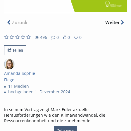
abs
Zurück
Weiter
496
0
0
0
496
0
0
0
views
Kommentare
likes
favorites
Teilen
Amanda Sophie
Fiege
11 Medien
hochgeladen 1. Dezember 2024
In seinem Vortrag zeigt Mark Edler aktuelle
Herausforderungen wie den Klimawandwandel, die
Ressourcenknappheit und die zunehmende
Umweltverschmutzung durch Abfälle auf und wie sich diese
Zeige mehr