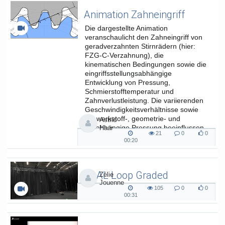
Fakultät für
Kulturwissenschaften
Animation Zahneingriff
Die dargestellte Animation
veranschaulicht den Zahneingriff von
geradverzahnten Stirnrädern (hier:
FZG-C-Verzahnung), die
kinematischen Bedingungen sowie die
eingriffsstellungsabhängige
Entwicklung von Pressung,
Schmierstofftemperatur und
Zahnverlustleistung. Die variierenden
Geschwindigkeitsverhältnisse sowie
die werkstoff-, geometrie- und
Astrid
lastabhängige Pressung beeinflussen
Haar
21
0
0
die...
21
0
0
00:20
00:20
views
Kommentare
likes
duration
SAAL Loop Graded
Zélie
Jouenne
SAAL Musikinformatik
105
0
0
105
0
0
00:31
00:31
views
Kommentare
likes
duration