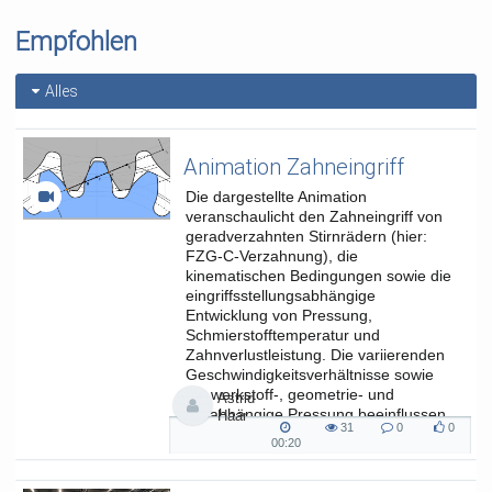
Empfohlen
Alles
Animation Zahneingriff
Die dargestellte Animation
veranschaulicht den Zahneingriff von
geradverzahnten Stirnrädern (hier:
FZG-C-Verzahnung), die
kinematischen Bedingungen sowie die
eingriffsstellungsabhängige
Entwicklung von Pressung,
Schmierstofftemperatur und
Zahnverlustleistung. Die variierenden
Geschwindigkeitsverhältnisse sowie
die werkstoff-, geometrie- und
Astrid
lastabhängige Pressung beeinflussen
Haar
31
0
0
die...
31
0
0
00:20
00:20
views
Kommentare
likes
duration