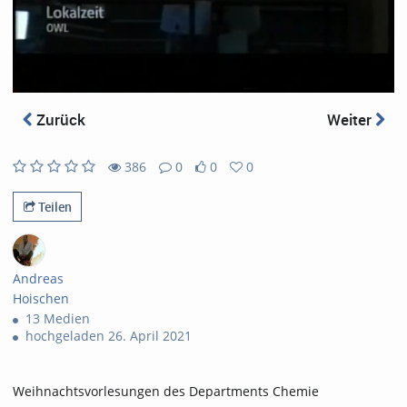
abs
Zurück
Weiter
386
0
0
0
386
0
0
0
views
Kommentare
likes
favorites
Teilen
Andreas
Hoischen
13 Medien
hochgeladen 26. April 2021
Weihnachtsvorlesungen des Departments Chemie