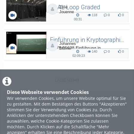
SAAL Loop Graded
Zélie
Jouenne
SAAL Musikinformatik
118
0
0
118
0
0
00:31
00:31
views
Kommentare
likes
duration
Einführung in Kryptographie (in English) 15
Johannes
L.079.05638 Einführung in
Blömer
140
0
0
Kryptographie (in English) - SoSe 26
140
0
0
02:09:23
02:09:23
views
Kommentare
likes
duration
LADE MEHR
Diese Webseite verwendet Cookies
Featured
Wir verwenden Cookies, um unsere Website optimal für Sie
zu gestalten. Mit dem Bestätigen des Buttons "Akzeptieren"
Beliebtheit
stimmen Sie der Verwendung von Cookies zu. Durch
Anklicken der untenstehenden Checkboxen können Sie
Bewertung
auswählen, welche Cookie-Kategorien Sie zulassen
möchten. Durch Klicken auf die Schaltfläche "Mehr
Kommentare
anzeigen" erhalten Sie eine Beschreibung jeder Kategorie.