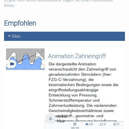
hinzu.
Kategorien:
Studium und
Lehre
Empfohlen
Alles
Animation Zahneingriff
Die dargestellte Animation
veranschaulicht den Zahneingriff von
geradverzahnten Stirnrädern (hier:
FZG-C-Verzahnung), die
kinematischen Bedingungen sowie die
eingriffsstellungsabhängige
Entwicklung von Pressung,
Schmierstofftemperatur und
Zahnverlustleistung. Die variierenden
Geschwindigkeitsverhältnisse sowie
die werkstoff-, geometrie- und
Astrid
lastabhängige Pressung beeinflussen
Haar
24
0
0
die...
24
0
0
00:20