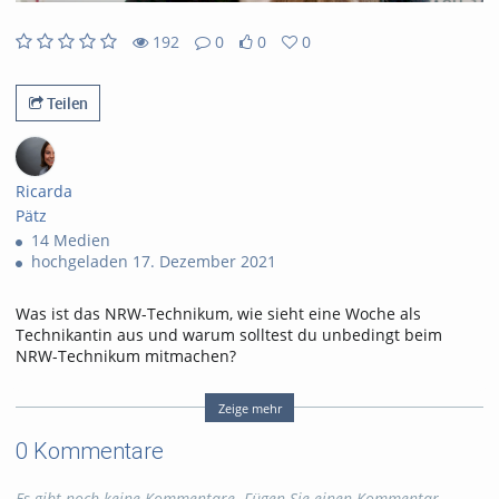
abs
192
0
0
0
0
0
192
0
likes
favorites
views
Kommentare
Teilen
Ricarda
Pätz
14 Medien
hochgeladen 17. Dezember 2021
Was ist das NRW-Technikum, wie sieht eine Woche als
Technikantin aus und warum solltest du unbedingt beim
NRW-Technikum mitmachen?
Diese Fragen und noch viel mehr beantworten wir euch in
unserem neuen Q&A zum Berufs- und
Zeige mehr
Studienorientierungsprogramm "NRW-Technikum" für MINT-
0 Kommentare
begeisterte junge Frauen.
Tags:
Es gibt noch keine Kommentare. Fügen Sie einen Kommentar
nrw-technikum