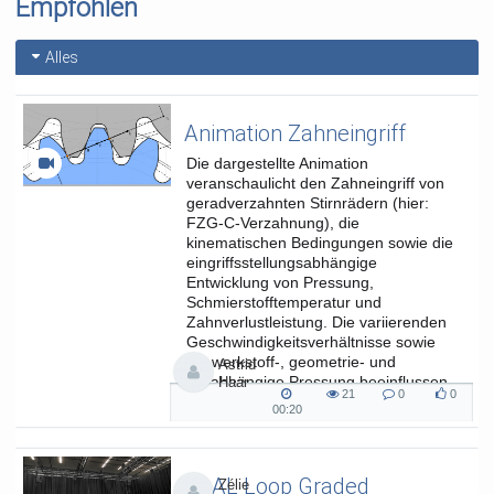
Empfohlen
Alles
Animation Zahneingriff
Die dargestellte Animation
veranschaulicht den Zahneingriff von
geradverzahnten Stirnrädern (hier:
FZG-C-Verzahnung), die
kinematischen Bedingungen sowie die
eingriffsstellungsabhängige
Entwicklung von Pressung,
Schmierstofftemperatur und
Zahnverlustleistung. Die variierenden
Geschwindigkeitsverhältnisse sowie
die werkstoff-, geometrie- und
Astrid
lastabhängige Pressung beeinflussen
Haar
21
0
0
die...
21
0
0
00:20
00:20
views
Kommentare
likes
duration
SAAL Loop Graded
Zélie