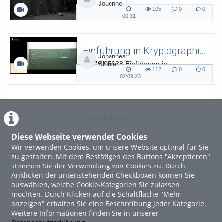
Jouenne
SAAL Musikinformatik
105
0
0
105
0
0
00:31
00:31
views
Kommentare
likes
duration
Einführung in Kryptographie (in English) 15
Johannes
L.079.05638 Einführung in
Blömer
112
0
0
Kryptographie (in English) - SoSe 26
112
0
0
02:09:23
02:09:23
views
Kommentare
likes
duration
LADE MEHR
Diese Webseite verwendet Cookies
Featured
Wir verwenden Cookies, um unsere Website optimal für Sie
zu gestalten. Mit dem Bestätigen des Buttons "Akzeptieren"
Beliebtheit
stimmen Sie der Verwendung von Cookies zu. Durch
Anklicken der untenstehenden Checkboxen können Sie
Bewertung
auswählen, welche Cookie-Kategorien Sie zulassen
möchten. Durch Klicken auf die Schaltfläche "Mehr
Kommentare
anzeigen" erhalten Sie eine Beschreibung jeder Kategorie.
Weitere Informationen finden Sie in unserer