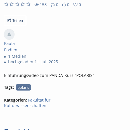
abs
158
0
0
0
0
0
158
0
likes
favorites
views
Kommentare
Teilen
Paula
Podien
1 Medien
hochgeladen 11. Juli 2025
Einführungsvideo zum PANDA-Kurs "POLARIS"
Tags:
polaris
Kategorien:
Fakultät für
Kulturwissenschaften