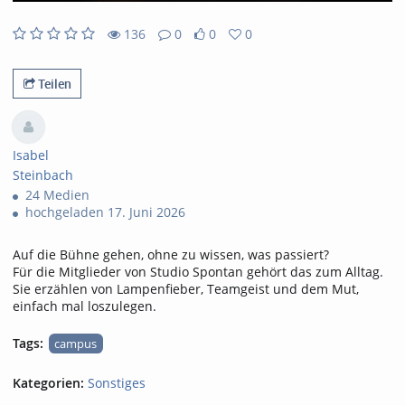
abs
136
0
0
0
0
0
136
0
likes
favorites
views
Kommentare
Teilen
Isabel
Steinbach
24 Medien
hochgeladen 17. Juni 2026
Auf die Bühne gehen, ohne zu wissen, was passiert?
Für die Mitglieder von Studio Spontan gehört das zum Alltag.
Sie erzählen von Lampenfieber, Teamgeist und dem Mut,
einfach mal loszulegen.
Tags:
campus
Kategorien:
Sonstiges