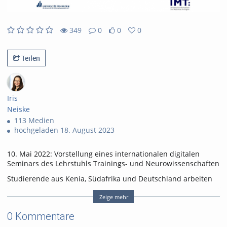
abs
349
0
0
0
0
0
349
0
likes
favorites
views
Kommentare
Teilen
Iris
Neiske
113 Medien
hochgeladen 18. August 2023
10. Mai 2022: Vorstellung eines internationalen digitalen
Seminars des Lehrstuhls Trainings- und Neurowissenschaften
Studierende aus Kenia, Südafrika und Deutschland arbeiten
(gemeinsam) im digitale Kurs #GetYourGamePlan zu Themen
der Angewandte Neurowissenschaften in Training und
Zeige mehr
Therapie zusammen. Der Kurs kombiniert synchrone und
0 Kommentare
asynchrone Lernelemente. Der asynchrone Teil des Seminars
findet auf CoMo, einer der Lernplattformen der UPB statt und