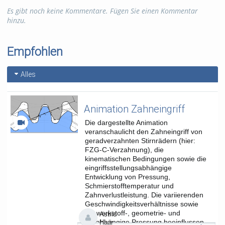
nutzt u.a. viele H5P Elemente. Die Studierenden arbeiten
Es gibt noch keine Kommentare. Fügen Sie einen Kommentar
kollaborativ standortübergreifend zusammen.
hinzu.
In der lernPause stellen wir besondere digitale Umsetzungen
des Kurses und die Herausforderungen des internationalen
Empfohlen
digitalen Lehrprojektes vor.
Referentinnen: Sarah Vogt und Katrin Hemschemeier
Alles
Tags:
lernpause; sport; e-learning; lehrstuhls trainings- und neurowissenschaf
Animation Zahneingriff
Kategorien:
Veranstaltungen
,
Die dargestellte Animation
Sonstiges
veranschaulicht den Zahneingriff von
geradverzahnten Stirnrädern (hier:
FZG-C-Verzahnung), die
kinematischen Bedingungen sowie die
eingriffsstellungsabhängige
Entwicklung von Pressung,
Schmierstofftemperatur und
Zahnverlustleistung. Die variierenden
Geschwindigkeitsverhältnisse sowie
die werkstoff-, geometrie- und
Astrid
lastabhängige Pressung beeinflussen
Haar