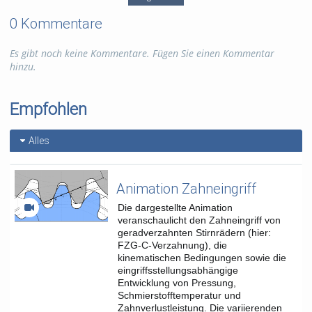
Verwendung elektronischer Laborbücher etabliert sich aktuell
an deutschen Universitäten. Zu den Vorteilen, die ein
0 Kommentare
elektronisches Laborbuch bietet, gehören die bessere
Lesbarkeit, die erleichterte, ortsunabhängige Zusammenarbeit
Es gibt noch keine Kommentare. Fügen Sie einen Kommentar
mit anderen Forschenden und die verbesserte
hinzu.
Nachnutzbarkeit der Forschungsdaten, insbesondere der
Metadaten. Der Vortrag wird einen Überblick über die
Implementierung und den praktischen Umgang mit dem
Empfohlen
Laborbuch eLabFTW in der Lehre der Fakultät Maschinenbau
geben.
Alles
Referent*innen: Prof.in Dr.in Iryna Mozgova, Laura Müller,
Niclas Meihöfener
Tags:
lernpause
e-learning
Animation Zahneingriff
laborbuch
Die dargestellte Animation
forschendes lernen
veranschaulicht den Zahneingriff von
geradverzahnten Stirnrädern (hier:
FZG-C-Verzahnung), die
Kategorien:
Veranstaltungen
,
kinematischen Bedingungen sowie die
Sonstiges
eingriffsstellungsabhängige
Entwicklung von Pressung,
Schmierstofftemperatur und
Zahnverlustleistung. Die variierenden