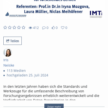
abs
412
0
0
0
0
0
412
0
likes
favorites
views
Kommentare
Teilen
Iris
Neiske
113 Medien
hochgeladen 25. Juli 2024
In den letzten Jahren haben sich die Standards und
Werkzeuge für die umfassende Beschreibung von
Forschungsergebnissen erheblich weiterentwickelt und die
Verfügbarkeit von Daten-Repositorien in den
Ingenieurwissenschaften stark zugenommen. Die
Zeige mehr