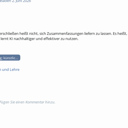
laden 2. Juni 2026
erschließen heißt nicht, sich Zusammenfassungen liefern zu lassen. Es heißt, 
 lernt KI nachhaltiger und effektiver zu nutzen.
ng; künstliche intelligenz
m und Lehre
 Fügen Sie einen Kommentar hinzu.