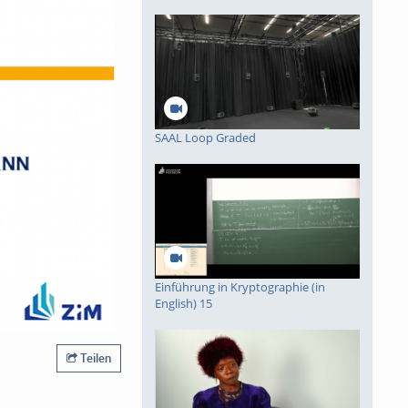
deo
SAAL Loop Graded
piele
Einführung in Kryptographie (in
English) 15
Teilen