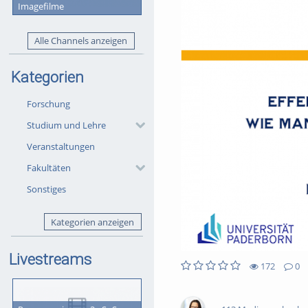
Imagefilme
Alle Channels anzeigen
Kategorien
Forschung
Studium und Lehre
Veranstaltungen
Fakultäten
Sonstiges
Kategorien anzeigen
Livestreams
172
0
0
0
172
0
likes
favorites
views
Kommentare