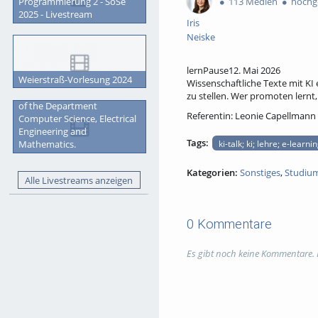
113 Medien
hochge
Programmierung 2 - SoSe
2025 - Livestream
Iris
Neiske
lernPause12. Mai 2026
Weierstraß-Vorlesung 2024
Wissenschaftliche Texte mit KI 
Graduation Ceremony 2023
zu stellen. Wer promoten lernt,
of the Department
Referentin: Leonie Capellmann
Computer Science, Electrical
Engineering and
Tags:
ki-talk; ki; lehre; e-learni
Mathematics.
Kategorien:
Sonstiges
,
Studiu
Alle Livestreams anzeigen
0 Kommentare
Es gibt noch keine Kommentare.