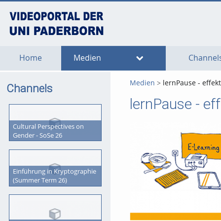
go
go
go
to
to
to
navigation
main
footer
content
Home
Medien
Channel
Medien
lernPause - effek
Channels
lernPause - e
Cultural Perspectives on
Gender - SoSe 26
Einführung in Kryptographie
(Summer Term 26)