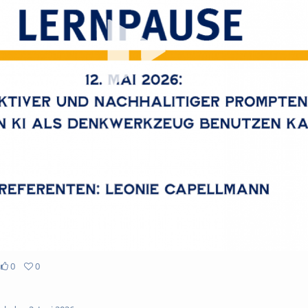
Vi
abs
0
0