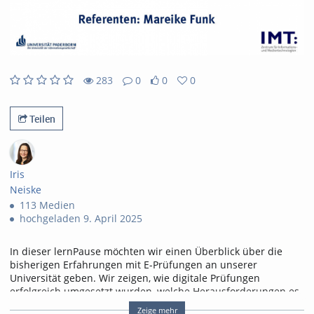
abs
283
0
0
0
0
0
283
0
likes
favorites
views
Kommentare
Teilen
Iris
Neiske
113 Medien
hochgeladen 9. April 2025
In dieser lernPause möchten wir einen Überblick über die
bisherigen Erfahrungen mit E-Prüfungen an unserer
Universität geben. Wir zeigen, wie digitale Prüfungen
erfolgreich umgesetzt wurden, welche Herausforderungen es
dabei gab und welche Best Practices sich etabliert haben.
Zeige mehr