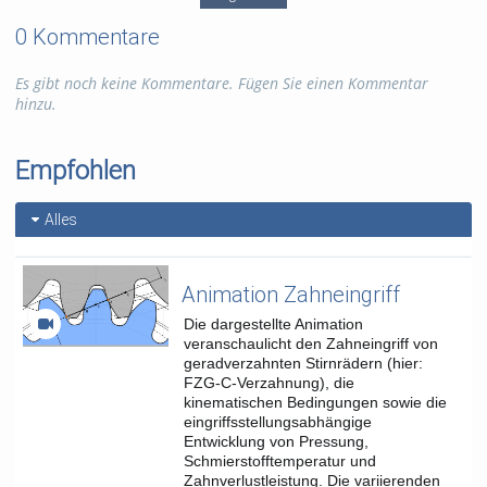
Zudem stellen wir dar, welche Funktionen das
Prüfungsmoodle aktuell bietet, um E-Prüfungen zu gestalten,
0 Kommentare
von automatisierter Bewertung bis hin zu
Sicherheitsmechanismen mit einem "Safe Exam Browser".
Es gibt noch keine Kommentare. Fügen Sie einen Kommentar
Referentin: Mareike Funk
hinzu.
Tags:
lernpause; e-learning; e-prüfung; digiale prüfung
Empfohlen
Kategorien:
Veranstaltungen
,
Sonstiges
,
Studium und Lehre
Alles
Animation Zahneingriff
Die dargestellte Animation
veranschaulicht den Zahneingriff von
geradverzahnten Stirnrädern (hier:
FZG-C-Verzahnung), die
kinematischen Bedingungen sowie die
eingriffsstellungsabhängige
Entwicklung von Pressung,
Schmierstofftemperatur und
Zahnverlustleistung. Die variierenden