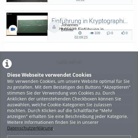
00:31
views
Kommentare
likes
duration
Einführung in Kryptographie (in English) 15
Johannes
L.079.05638 Einführung in
Blömer
109
0
0
Kryptographie (in English) - SoSe 26
109
0
0
02:09:23
02:09:23
views
Kommentare
likes
duration
LADE MEHR
Diese Webseite verwendet Cookies
Featured
Wir verwenden Cookies, um unsere Website optimal für Sie
zu gestalten. Mit dem Bestätigen des Buttons "Akzeptieren"
Beliebtheit
stimmen Sie der Verwendung von Cookies zu. Durch
Anklicken der untenstehenden Checkboxen können Sie
Bewertung
auswählen, welche Cookie-Kategorien Sie zulassen
möchten. Durch Klicken auf die Schaltfläche "Mehr
Kommentare
anzeigen" erhalten Sie eine Beschreibung jeder Kategorie.
Weitere Informationen finden Sie in unserer
Datenschutzerklärung
.
Informationen