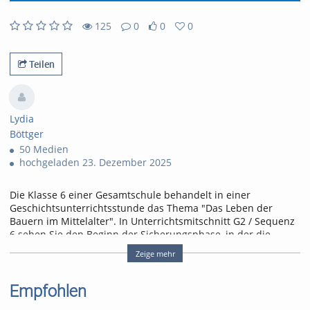
abs
125
0
0
0
0
0
125
0
likes
favorites
views
Kommentare
Teilen
Lydia
Böttger
50 Medien
hochgeladen 23. Dezember 2025
Die Klasse 6 einer Gesamtschule behandelt in einer
Geschichtsunterrichtsstunde das Thema "Das Leben der
Bauern im Mittelalter". In Unterrichtsmitschnitt G2 / Sequenz
6 sehen Sie den Beginn der Sicherungsphase, in der die
Lehrkraft die Aufgabe für die Sicherung stellt und modelliert.
Zeige mehr
Tags:
Empfohlen
vivipro.nrw; vivipro; unterrichtsmitschnitt; geschichte; unterricht; pr