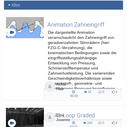
Kategorien:
Studium und
Alles
Lehre
,
Fakultät für
Kulturwissenschaften
Animation Zahneingriff
Die dargestellte Animation
veranschaulicht den Zahneingriff von
geradverzahnten Stirnrädern (hier:
FZG-C-Verzahnung), die
kinematischen Bedingungen sowie die
eingriffsstellungsabhängige
Entwicklung von Pressung,
Schmierstofftemperatur und
Zahnverlustleistung. Die variierenden
Geschwindigkeitsverhältnisse sowie
die werkstoff-, geometrie- und
Astrid
lastabhängige Pressung beeinflussen
Haar
15
0
0
die...
15
0
0
00:20
00:20
views
Kommentare
likes
duration
SAAL Loop Graded
Zélie
Jouenne
SAAL Musikinformatik
103
0
0
103
0
0
00:31