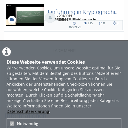
duration
Einführung in Kryptographie (in English) 15
Johannes
L.079.05638 Einführung in
Blömer
115
0
0
Kryptographie (in English) - SoSe 26
115
0
0
02:09:23
02:09:23
views
Kommentare
likes
duration
LADE MEHR
Diese Webseite verwendet Cookies
Featured
Wir verwenden Cookies, um unsere Website optimal für Sie
zu gestalten. Mit dem Bestätigen des Buttons "Akzeptieren"
Beliebtheit
stimmen Sie der Verwendung von Cookies zu. Durch
Anklicken der untenstehenden Checkboxen können Sie
Bewertung
auswählen, welche Cookie-Kategorien Sie zulassen
möchten. Durch Klicken auf die Schaltfläche "Mehr
Kommentare
anzeigen" erhalten Sie eine Beschreibung jeder Kategorie.
Weitere Informationen finden Sie in unserer
Datenschutzerklärung
.
Informationen
Notwendig
Impressum