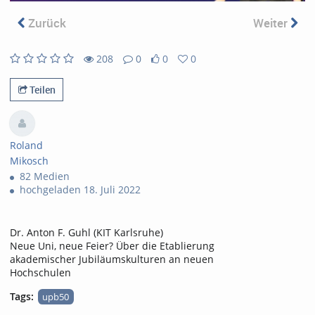
abs
Zurück
Weiter
208
0
0
0
208
0
0
0
views
Kommentare
likes
favorites
Teilen
Roland
Mikosch
82 Medien
hochgeladen 18. Juli 2022
Dr. Anton F. Guhl (KIT Karlsruhe)
Neue Uni, neue Feier? Über die Etablierung
akademischer Jubiläumskulturen an neuen
Hochschulen
Tags:
upb50