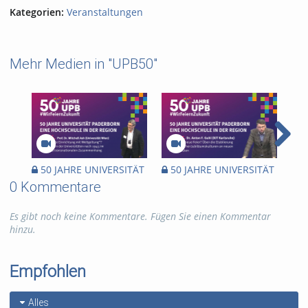
Kategorien:
Veranstaltungen
Mehr Medien in "UPB50"
50 JAHRE UNIVERSITÄT
50 JAHRE UNIVERSITÄT
50
PADERBORN EINE
PADERBORN EINE
PA
0 Kommentare
HOCHSCHULE IN DER
HOCHSCHULE IN DER
HO
REGION - 22.06.2022
REGION - 06.07.2022
REG
Es gibt noch keine Kommentare. Fügen Sie einen Kommentar
hinzu.
Empfohlen
Alles