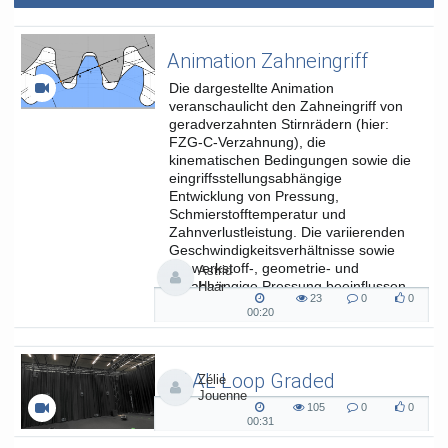
Animation Zahneingriff
Die dargestellte Animation
veranschaulicht den Zahneingriff von
geradverzahnten Stirnrädern (hier:
FZG-C-Verzahnung), die
kinematischen Bedingungen sowie die
eingriffsstellungsabhängige
Entwicklung von Pressung,
Schmierstofftemperatur und
Zahnverlustleistung. Die variierenden
Geschwindigkeitsverhältnisse sowie
die werkstoff-, geometrie- und
Astrid
lastabhängige Pressung beeinflussen
Haar
23
0
0
die...
23
0
0
00:20
00:20
views
Kommentare
likes
duration
SAAL Loop Graded
Zélie
Jouenne
SAAL Musikinformatik
105
0
0
105
0
0
00:31
00:31
views
Kommentare
likes