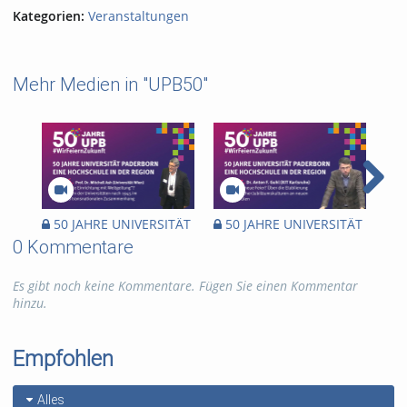
Kategorien:
Veranstaltungen
Mehr Medien in "UPB50"
50 JAHRE UNIVERSITÄT
50 JAHRE UNIVERSITÄT
50
PADERBORN EINE
PADERBORN EINE
PA
0 Kommentare
HOCHSCHULE IN DER
HOCHSCHULE IN DER
HO
REGION - 22.06.2022
REGION - 06.07.2022
REG
Es gibt noch keine Kommentare. Fügen Sie einen Kommentar
hinzu.
Empfohlen
Alles