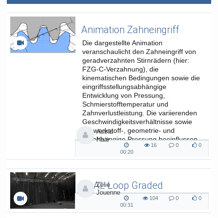
Animation Zahneingriff
Die dargestellte Animation
veranschaulicht den Zahneingriff von
geradverzahnten Stirnrädern (hier:
FZG-C-Verzahnung), die
kinematischen Bedingungen sowie die
eingriffsstellungsabhängige
Entwicklung von Pressung,
Schmierstofftemperatur und
Zahnverlustleistung. Die variierenden
Geschwindigkeitsverhältnisse sowie
die werkstoff-, geometrie- und
Astrid
lastabhängige Pressung beeinflussen
Haar
16
0
0
die...
16
0
0
00:20
00:20
views
Kommentare
likes
duration
SAAL Loop Graded
Zélie
Jouenne
SAAL Musikinformatik
104
0
0
104
0
0
00:31
00:31
views
Kommentare
likes