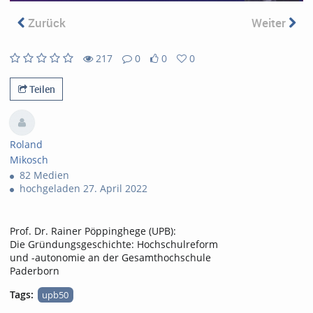
abs
Zurück
Weiter
217
0
0
0
217
0
0
0
views
Kommentare
likes
favorites
Teilen
Roland
Mikosch
82 Medien
hochgeladen 27. April 2022
Prof. Dr. Rainer Pöppinghege (UPB):
Die Gründungsgeschichte: Hochschulreform
und -autonomie an der Gesamthochschule
Paderborn
Tags:
upb50