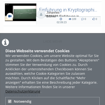
duration
Einführung in Kryptographie (in English) 15
Johannes
L.079.05638 Einführung in
Blömer
109
0
0
Kryptographie (in English) - SoSe 26
109
0
0
02:09:23
02:09:23
views
Kommentare
likes
duration
LADE MEHR
Diese Webseite verwendet Cookies
Featured
Wir verwenden Cookies, um unsere Website optimal für Sie
zu gestalten. Mit dem Bestätigen des Buttons "Akzeptieren"
Beliebtheit
stimmen Sie der Verwendung von Cookies zu. Durch
Anklicken der untenstehenden Checkboxen können Sie
Bewertung
auswählen, welche Cookie-Kategorien Sie zulassen
möchten. Durch Klicken auf die Schaltfläche "Mehr
Kommentare
anzeigen" erhalten Sie eine Beschreibung jeder Kategorie.
Weitere Informationen finden Sie in unserer
Datenschutzerklärung
.
Informationen
Notwendig
Impressum