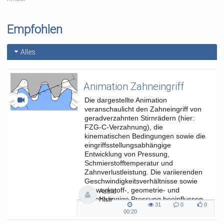
16:25
Datenverarbeitung mit Lochkarten
17:21
Die ersten Computer
19:28
Abschluss
Empfohlen
Tags:
eig
Alles
Kategorien:
Studium und
Lehre
,
Fakultät für
Animation Zahneingriff
Elektrotechnik, Informatik und
Mathematik
Die dargestellte Animation
veranschaulicht den Zahneingriff von
geradverzahnten Stirnrädern (hier:
FZG-C-Verzahnung), die
kinematischen Bedingungen sowie die
eingriffsstellungsabhängige
Entwicklung von Pressung,
Schmierstofftemperatur und
Zahnverlustleistung. Die variierenden
Geschwindigkeitsverhältnisse sowie
die werkstoff-, geometrie- und
Astrid
lastabhängige Pressung beeinflussen
Haar
31
0
0
die...
31
0
0
00:20
00:20
views
Kommentare
likes