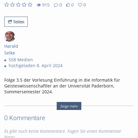
abs
915
0
0
0
0
0
915
0
likes
favorites
views
Kommentare
Teilen
Harald
Selke
558 Medien
hochgeladen 8. April 2024
Folge 3.5 der Vorlesung Einführung in die Informatik für
Geisteswissenschaftler an der Universität Paderborn,
Sommersemester 2024.
Abschnitte
00:00
Einleitung
Zeige mehr
00:40
Die Rechenuhr von Wilhelm Schickard
0 Kommentare
07:14
Rechenmaschine von Gottfried Wilhelm Leibniz
10:23
Difference Engine von Charles Babbage
12:55
Mechanisierung des Webens
Es gibt noch keine Kommentare. Fügen Sie einen Kommentar
14:17
Analytical Engine von Charles Babbage
hinzu.