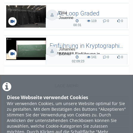
duration
SAAL Loop Graded
Zélie
Jouenne
SAAL Musikinformatik
119
0
0
119
0
0
00:31
00:31
views
Kommentare
likes
duration
Einführung in Kryptographie (in English) 15
Johannes
L.079.05638 Einführung in
Blömer
141
0
0
Kryptographie (in English) - SoSe 26
141
0
0
02:09:23
02:09:23
views
Kommentare
likes
duration
LADE MEHR
Diese Webseite verwendet Cookies
Featured
Wir verwenden Cookies, um unsere Website optimal für Sie
zu gestalten. Mit dem Bestätigen des Buttons "Akzeptieren"
Beliebtheit
stimmen Sie der Verwendung von Cookies zu. Durch
Anklicken der untenstehenden Checkboxen können Sie
Bewertung
auswählen, welche Cookie-Kategorien Sie zulassen
möchten. Durch Klicken auf die Schaltfläche "Mehr
Kommentare