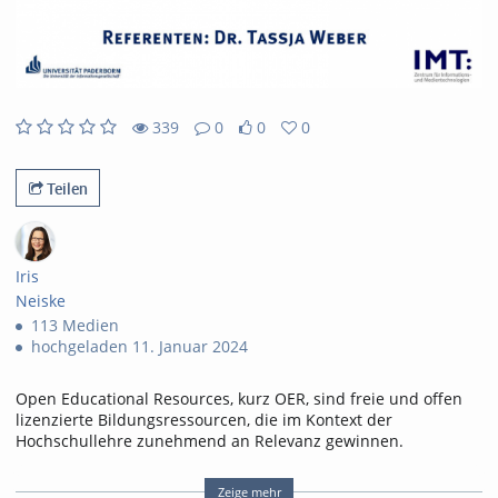
abs
339
0
0
0
0
0
339
0
likes
favorites
views
Kommentare
Teilen
Iris
Neiske
113 Medien
hochgeladen 11. Januar 2024
Open Educational Resources, kurz OER, sind freie und offen
lizenzierte Bildungsressourcen, die im Kontext der
Hochschullehre zunehmend an Relevanz gewinnen.
In der lernPause widmen wir uns dem Thema OER aus
didaktischer Perspektive: Nach einer kurzen Einführung in
Zeige mehr